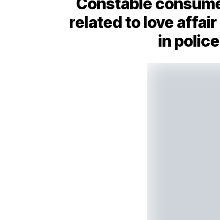
Constable consumed
related to love affai
in polic