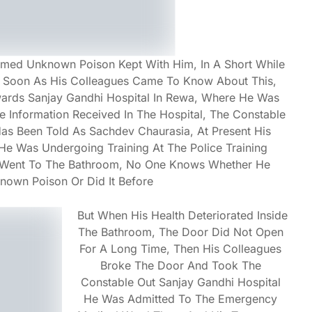
med Unknown Poison Kept With Him, In A Short While
As Soon As His Colleagues Came To Know About This,
ards Sanjay Gandhi Hospital In Rewa, Where He Was
 Information Received In The Hospital, The Constable
as Been Told As Sachdev Chaurasia, At Present His
 He Was Undergoing Training At The Police Training
e Went To The Bathroom, No One Knows Whether He
own Poison Or Did It Before
But When His Health Deteriorated Inside
The Bathroom, The Door Did Not Open
For A Long Time, Then His Colleagues
Broke The Door And Took The
Constable Out Sanjay Gandhi Hospital
He Was Admitted To The Emergency