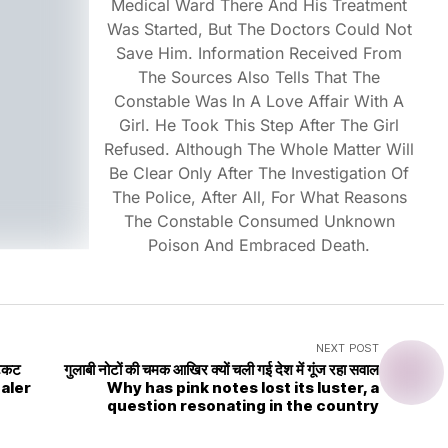
Medical Ward There And His Treatment
Was Started, But The Doctors Could Not
Save Him. Information Received From
The Sources Also Tells That The
Constable Was In A Love Affair With A
Girl. He Took This Step After The Girl
Refused. Although The Whole Matter Will
Be Clear Only After The Investigation Of
The Police, After All, For What Reasons
The Constable Consumed Unknown
Poison And Embraced Death.
NEXT POST
टिकट
गुलाबी नोटों की चमक आखिर क्यों चली गई देश में गूंज रहा सवाल
Why has pink notes lost its luster, a
question resonating in the country