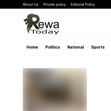
About Us
Private policy
Editorial Policy
Home
Politics
National
Sports