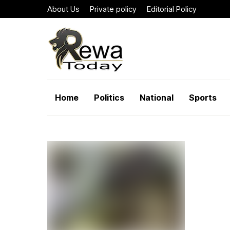
About Us
Private policy
Editorial Policy
Home
Politics
National
Sports