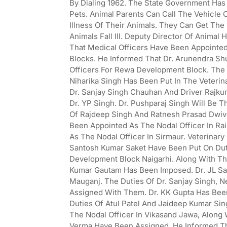
By Dialing 1962. The State Government Has 
Pets. Animal Parents Can Call The Vehicle O
Illness Of Their Animals. They Can Get The
Animals Fall Ill. Deputy Director Of Anima
That Medical Officers Have Been Appointed
Blocks. He Informed That Dr. Arunendra Sh
Officers For Rewa Development Block. The D
Niharika Singh Has Been Put In The Veterina
Dr. Sanjay Singh Chauhan And Driver Rajk
Dr. YP Singh. Dr. Pushparaj Singh Will Be 
Of Rajdeep Singh And Ratnesh Prasad Dwiv
Been Appointed As The Nodal Officer In Rai
As The Nodal Officer In Sirmaur. Veterinary
Santosh Kumar Saket Have Been Put On Duty
Development Block Naigarhi. Along With T
Kumar Gautam Has Been Imposed. Dr. JL Sak
Mauganj. The Duties Of Dr. Sanjay Singh,
Assigned With Them. Dr. KK Gupta Has Bee
Duties Of Atul Patel And Jaideep Kumar Si
The Nodal Officer In Vikasand Jawa, Along
Verma Have Been Assigned. He Informed Tha