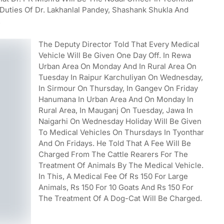
uties Of Dr. Lakhanlal Pandey, Shashank Shukla And
.
The Deputy Director Told That Every Medical
Vehicle Will Be Given One Day Off. In Rewa
Urban Area On Monday And In Rural Area On
Tuesday In Raipur Karchuliyan On Wednesday,
In Sirmour On Thursday, In Gangev On Friday
Hanumana In Urban Area And On Monday In
Rural Area, In Mauganj On Tuesday, Jawa In
Naigarhi On Wednesday Holiday Will Be Given
To Medical Vehicles On Thursdays In Tyonthar
And On Fridays. He Told That A Fee Will Be
Charged From The Cattle Rearers For The
Treatment Of Animals By The Medical Vehicle.
In This, A Medical Fee Of Rs 150 For Large
Animals, Rs 150 For 10 Goats And Rs 150 For
The Treatment Of A Dog-Cat Will Be Charged.