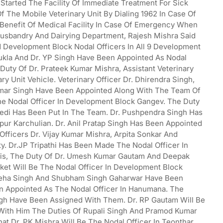
Started The Facility Of Immediate Treatment For Sick
f The Mobile Veterinary Unit By Dialing 1962 In Case Of
 Benefit Of Medical Facility In Case Of Emergency When
l Husbandry And Dairying Department, Rajesh Mishra Said
 Development Block Nodal Officers In All 9 Development
ukla And Dr. YP Singh Have Been Appointed As Nodal
uty Of Dr. Prateek Kumar Mishra, Assistant Veterinary
ry Unit Vehicle. Veterinary Officer Dr. Dhirendra Singh,
umar Singh Have Been Appointed Along With The Team Of
The Nodal Officer In Development Block Gangev. The Duty
edi Has Been Put In The Team. Dr. Pushpendra Singh Has
pur Karchulian. Dr. Anil Pratap Singh Has Been Appointed
 Officers Dr. Vijay Kumar Mishra, Arpita Sonkar And
. Dr.JP Tripathi Has Been Made The Nodal Officer In
his, The Duty Of Dr. Umesh Kumar Gautam And Deepak
et Will Be The Nodal Officer In Development Block
 Neha Singh And Shubham Singh Gaharwar Have Been
n Appointed As The Nodal Officer In Hanumana. The
ngh Have Been Assigned With Them. Dr. RP Gautam Will Be
 With Him The Duties Of Rupali Singh And Pramod Kumar
t Dr. PK Mishra Will Be The Nodal Officer In Teonthar