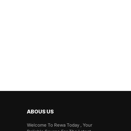
ABOUS US
Welcome To Rewa Today , Your