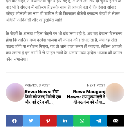
इस बार गोहद से विधानसभा चुनाव हार गए हैं, लेकिन लगातार दो चुनाव हारने के
बाद भी वे संगठन में सक्रिय हैं,इसके साथ ही आपको बता दें कि देवास सांसद
महेंद्र सोलंकी का नाम भी शामिल है,तो फिलहाल बीजेपी ब्राह्मण चेहरों से लेकर
ओबीसी आदिवासी और अनुसूचित जाति
के चेहरों के अलावा महिला चेहरों पर भी दांव लगा रही है. अब यह देखना दिलचस्प
होगा कि आखिर मध्य प्रदेश भाजपा की कमान कौन संभालता है, क्या वह रीति
पाठक होंगी या नरोत्तम मिश्रा, यह तो आने वाला समय ही बताएगा, लेकिन आपको
क्या लगता है इन नामों में से या इन नामों के अलावा मध्य प्रदेश भाजपा की कमान
कौन संभालेगा।
PREVIOUS POST
NEXT POST
Rewa News: रीवा
Rewa Mauganj
जिले को जल्द मिलेगी एक
News: उप मुख्यमंत्री ने
और नई ट्रेन की
दी मऊगंज को सौगात,
सौगात,सांसद जनार्दन
सीतापुर-हनुमना सिंचाई
मिश्रा ने रीवा-रायपुर रेल
परियोजना से किसानों को
की मांग
होगा लाभ