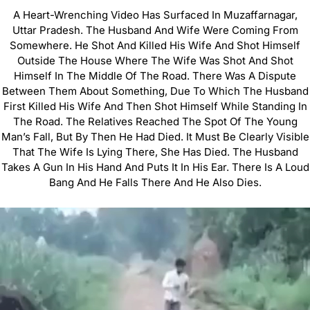
A Heart-Wrenching Video Has Surfaced In Muzaffarnagar,
Uttar Pradesh. The Husband And Wife Were Coming From
Somewhere. He Shot And Killed His Wife And Shot Himself
Outside The House Where The Wife Was Shot And Shot
Himself In The Middle Of The Road. There Was A Dispute
Between Them About Something, Due To Which The Husband
First Killed His Wife And Then Shot Himself While Standing In
The Road. The Relatives Reached The Spot Of The Young
Man’s Fall, But By Then He Had Died. It Must Be Clearly Visible
That The Wife Is Lying There, She Has Died. The Husband
Takes A Gun In His Hand And Puts It In His Ear. There Is A Loud
Bang And He Falls There And He Also Dies.