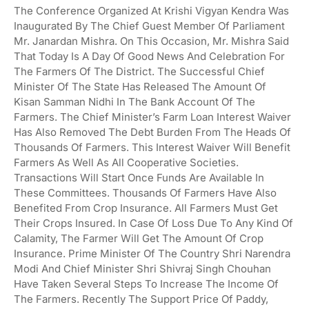
The Conference Organized At Krishi Vigyan Kendra Was
Inaugurated By The Chief Guest Member Of Parliament
Mr. Janardan Mishra. On This Occasion, Mr. Mishra Said
That Today Is A Day Of Good News And Celebration For
The Farmers Of The District. The Successful Chief
Minister Of The State Has Released The Amount Of
Kisan Samman Nidhi In The Bank Account Of The
Farmers. The Chief Minister’s Farm Loan Interest Waiver
Has Also Removed The Debt Burden From The Heads Of
Thousands Of Farmers. This Interest Waiver Will Benefit
Farmers As Well As All Cooperative Societies.
Transactions Will Start Once Funds Are Available In
These Committees. Thousands Of Farmers Have Also
Benefited From Crop Insurance. All Farmers Must Get
Their Crops Insured. In Case Of Loss Due To Any Kind Of
Calamity, The Farmer Will Get The Amount Of Crop
Insurance. Prime Minister Of The Country Shri Narendra
Modi And Chief Minister Shri Shivraj Singh Chouhan
Have Taken Several Steps To Increase The Income Of
The Farmers. Recently The Support Price Of Paddy,