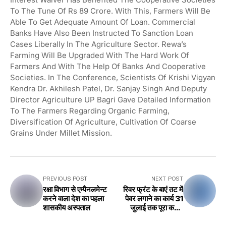
To The Tune Of Rs 89 Crore. With This, Farmers Will Be
Able To Get Adequate Amount Of Loan. Commercial
Banks Have Also Been Instructed To Sanction Loan
Cases Liberally In The Agriculture Sector. Rewa’s
Farming Will Be Upgraded With The Hard Work Of
Farmers And With The Help Of Banks And Cooperative
Societies. In The Conference, Scientists Of Krishi Vigyan
Kendra Dr. Akhilesh Patel, Dr. Sanjay Singh And Deputy
Director Agriculture UP Bagri Gave Detailed Information
To The Farmers Regarding Organic Farming,
Diversification Of Agriculture, Cultivation Of Coarse
Grains Under Millet Mission.
PREVIOUS POST
NEXT POST
रक्षा विभाग से एम्पैनलमेन्ट
रिवर फ्रंट के बाएं तट में
करने वाला देश का पहला
पेवर लगाने का कार्य 31
शासकीय अस्पताल
जुलाई तक पूरा करें –
कलेक्टर