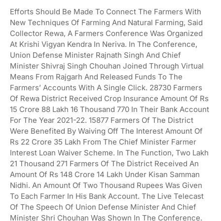
Efforts Should Be Made To Connect The Farmers With
New Techniques Of Farming And Natural Farming, Said
Collector Rewa, A Farmers Conference Was Organized
At Krishi Vigyan Kendra In Neriva. In The Conference,
Union Defense Minister Rajnath Singh And Chief
Minister Shivraj Singh Chouhan Joined Through Virtual
Means From Rajgarh And Released Funds To The
Farmers’ Accounts With A Single Click. 28730 Farmers
Of Rewa District Received Crop Insurance Amount Of Rs
15 Crore 88 Lakh 16 Thousand 770 In Their Bank Account
For The Year 2021-22. 15877 Farmers Of The District
Were Benefited By Waiving Off The Interest Amount Of
Rs 22 Crore 35 Lakh From The Chief Minister Farmer
Interest Loan Waiver Scheme. In The Function, Two Lakh
21 Thousand 271 Farmers Of The District Received An
Amount Of Rs 148 Crore 14 Lakh Under Kisan Samman
Nidhi. An Amount Of Two Thousand Rupees Was Given
To Each Farmer In His Bank Account. The Live Telecast
Of The Speech Of Union Defense Minister And Chief
Minister Shri Chouhan Was Shown In The Conference.