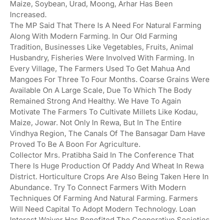
Maize, Soybean, Urad, Moong, Arhar Has Been
Increased.
The MP Said That There Is A Need For Natural Farming
Along With Modern Farming. In Our Old Farming
Tradition, Businesses Like Vegetables, Fruits, Animal
Husbandry, Fisheries Were Involved With Farming. In
Every Village, The Farmers Used To Get Mahua And
Mangoes For Three To Four Months. Coarse Grains Were
Available On A Large Scale, Due To Which The Body
Remained Strong And Healthy. We Have To Again
Motivate The Farmers To Cultivate Millets Like Kodau,
Maize, Jowar. Not Only In Rewa, But In The Entire
Vindhya Region, The Canals Of The Bansagar Dam Have
Proved To Be A Boon For Agriculture.
Collector Mrs. Pratibha Said In The Conference That
There Is Huge Production Of Paddy And Wheat In Rewa
District. Horticulture Crops Are Also Being Taken Here In
Abundance. Try To Connect Farmers With Modern
Techniques Of Farming And Natural Farming. Farmers
Will Need Capital To Adopt Modern Technology. Loan
Interest Waiver Has Benefited The Cooperative Societies