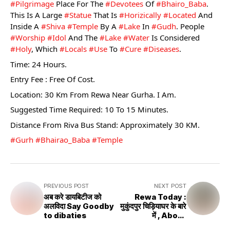
#pilgrimage
 Place For The 
#devotees
 Of 
#Bhairo_Baba
. 
This Is A Large 
#statue
 That Is 
#horizically
#located
 And 
Inside A 
#Shiva
#temple
 By A 
#lake
 In 
#Gudh
. People 
#worship
#idol
 And The 
#lake
#water
 Is Considered 
#holy
, Which 
#locals
#use
 To 
#cure
#diseases
.
Time: 24 Hours.
Entry Fee : Free Of Cost.
Location: 30 Km From Rewa Near Gurha. I Am.
Suggested Time Required: 10 To 15 Minutes.
Distance From Riva Bus Stand: Approximately 30 KM.
#Gurh
#Bhairao_Baba
#Temple
PREVIOUS POST
NEXT POST
अब करे डायबिटीज को
Rewa Today :
अलविदा Say Goodby
मुकुंदपुर चिड़ियाघर के बारे
to dibaties
में , About
Mukundpur Zoo