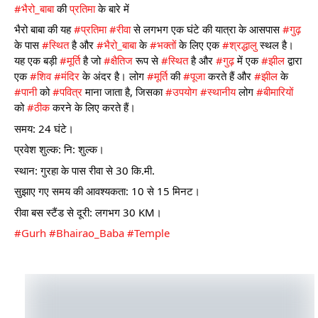
#भैरो_बाबा
 की 
प्रतिमा
 के बारे में
भैरो बाबा की यह 
#प्रतिमा
#रीवा
 से लगभग एक घंटे की यात्रा के आसपास 
#गुढ़
के पास 
#स्थित
 है और 
#भैरो_बाबा
 के 
#भक्तों
 के लिए एक 
#श्रद्धालु
 स्थल है। 
यह एक बड़ी 
#मूर्ति
 है जो 
#क्षैतिज
 रूप से 
#स्थित
 है और 
#गुढ़
 में एक 
#झील
 द्वारा 
एक 
#शिव
#मंदिर
 के अंदर है। लोग 
#मूर्ति
 की 
#पूजा
 करते हैं और 
#झील
 के 
#पानी
 को 
#पवित्र
 माना जाता है, जिसका 
#उपयोग
#स्थानीय
 लोग 
#बीमारियों
को 
#ठीक
 करने के लिए करते हैं।
समय: 24 घंटे।
प्रवेश शुल्क: नि: शुल्क।
स्थान: गुरहा के पास रीवा से 30 कि.मी.
सुझाए गए समय की आवश्यकता: 10 से 15 मिनट।
रीवा बस स्टैंड से दूरी: लगभग 30 KM।
#Gurh
#Bhairao_Baba
#Temple