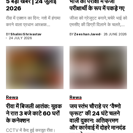
5 बड़ी खबरें | 24 जुलाई
भोज की परीक्षा मे फर्जी
2026
परीक्षार्थी के रूप में पकड़े गए
रीवा में एक्शन का दिन: नशे में हंगामा
जीजा को ग्रेजुएट बनाने,चचेरे भाई को
करने वाला प्रधान आरक्षक...
एमसीए की डिग्री दिलाने के चलते,...
BY
Shalini Shrivastav
BY
Zeeshan Javed
28 JUNE 2026
24 JULY 2026
Rewa
Rewa
रीवा में बिजली आतंक: युवक
जय स्तंभ चौराहे पर ‘वैष्णो
ने रात 3 बजे काटे 60 घरों
फ्रूट’ की 24 घंटे चलने
के कनेक्शन
वाली दुकान: अतिक्रमण
और कार्रवाई में दोहरे मानदंड
CCTV में कैद हुई करतूत रीवा।