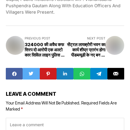
Pushpendra Gautam Along With Education Officers And
Villagers Were Present.
PREVIOUS POST
NEXT POST
324000 की अवैध कफ
सेंट्रल लायब्रोरी भवन का
सिरप दो आरोपी एक अल्टो
कार्य शीघ्र प्रारंभ होगा
कार सिविल लाइन पुलिस के
पीडब्ल्यूडी के नए बन रहे
कब्जे में Illegal cough
कार्यालय का किया निरीक्षण
syrup worth
- कलेक्टर प्रतिभा पाल ने
324000 two
The work of the
accused one alto
Central Library
car in possession
building will start
of civil line police
soon, the newly
Rewa
constructed
LEAVE A COMMENT
office of PWD
was inspected -
Your Email Address Will Not Be Published.
Required Fields Are
Collector
Marked
*
Pratibha Pal