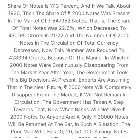
Share Of Notes Is 17.3 Percent, And If We Talk About
1920, Then The Share Of ₹ 2000 Notes Was Present
In The Market Of ₹ 547952 Notes, That Is, The Share
Of Total Notes Was 22.6%, Which Decreased To
490195 Crores In 21-22 And The Number Of ₹ 2000
Notes In The Circulation Of Total Currency
Decreased, Now This Number Was Reduced To
428394 Crores, Because Of The Manner In Which ₹
2000 Notes Were Continuously Disappearing From
The Market Year After Year, The Government Took
This Big Decision. At Present, Experts Are Assuming
That In The Near Future, ₹ 2000 Note Will Completely
Disappear From The Market, It Will Not Remain In
Circulation, The Government Has Taken A Step
Towards That, Now When Banks Will Not Give ₹
2000 Notes To Anyone And A Only ₹ 20000 Notes
Will Be Returned At The Bar, In Such A Situation, The
Poor Man Who Has 10, 20, 50, 100 Savings Notes