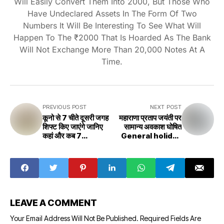
Will Easily Convert Them Into 2000, But Those Who
Have Undeclared Assets In The Form Of Two
Numbers It Will Be Interesting To See What Will
Happen To The ₹2000 That Is Hoarded As The Bank
Will Not Exchange More Than 20,000 Notes At A
Time.
PREVIOUS POST
NEXT POST
कूनो से 7 चीते दूसरी जगह
महाराणा प्रताप जयंती पर
शिफ्ट किए जाएंगे जानिए
सामान्य अवकाश घोषित
कहां और कब 7
General holiday
cheetahs will be
declared on
shifted from
Maharana Pratap
Kuno to another
Jayanti
place, know
where and when
LEAVE A COMMENT
Your Email Address Will Not Be Published.
Required Fields Are