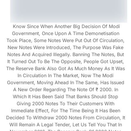
Know Since When Another Big Decision Of Modi
Government, Once Upon A Time Demonetisation
Took Place, Some Notes Were Put Out Of Circulation,
New Notes Were Introduced, The Purpose Was Fake
Notes And Acquired Illegally. Banning The Notes, But
It Turned Out To Be The Opposite, People Got Upset,
The Reserve Bank Also Got As Much Money As It Was
In Circulation In The Market, Now The Modi
Government, Moving Ahead In The Same, Has Issued
A New Order Regarding The Note Of ₹ 2000. In
Which It Has Been Said That Banks Should Stop
Giving 2000 Notes To Their Customers With
Immediate Effect, For The Time Being It Has Been
Decided To Withdraw 2000 Notes From Circulation, It
Will Remain A Legal Tender, Let Us Tell You That In