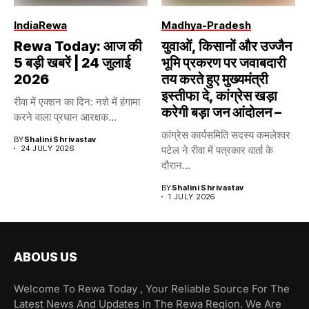
India
Rewa
Madhya-Pradesh
Rewa Today: आज की
युवाओं, किसानों और उज्जैन
5 बड़ी खबरें | 24 जुलाई
भूमि प्रकरण पर जवाबदारी
2026
तय करते हुए मुख्यमंत्री
इस्तीफा दे, कांग्रेस खड़ा
रीवा में एक्शन का दिन: नशे में हंगामा
करेगी बड़ा जन आंदोलन –
करने वाला प्रधान आरक्षक...
कांग्रेस कार्यसमिति सदस्य कमलेश्वर
BY
Shalini Shrivastav
24 JULY 2026
पटेल ने रीवा में पत्रकार वार्ता के
दौरान...
BY
Shalini Shrivastav
1 JULY 2026
ABOUS US
Welcome To Rewa Today , Your Reliable Source For The
Latest News And Updates In The Rewa Region. We Are