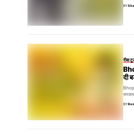
BY
Sha
रीवा टु
Bho
दी ब
Bhopal
सरकार 
BY
Re