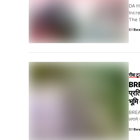
DA H
Incr
The S
BY
Re
रीवा टु
BRE
प्रत
भूमि
BREAK
लगाने 
BY
Re