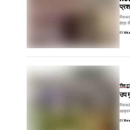
प्रश
Rewa T
क्षेत्र
BY
Aka
रीवा टु
उप म
Rewa T
आक्रम
BY
Re