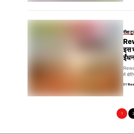
रीवा टु
Rewa
इस घ
ईंधन
Rewa N
में बो
BY
Re
1