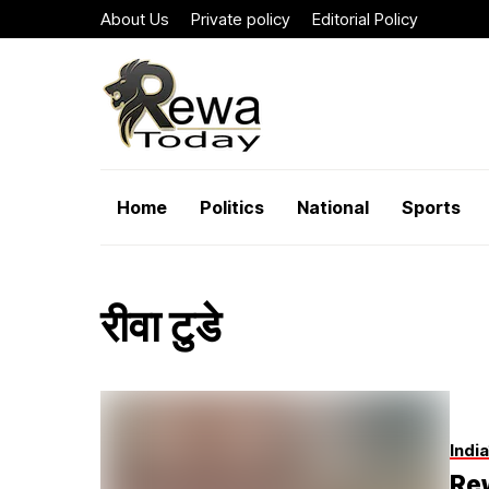
About Us
Private policy
Editorial Policy
Home
Politics
National
Sports
रीवा टुडे
India
Rew