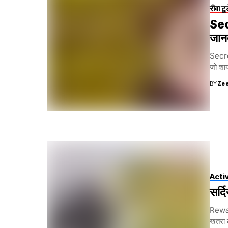
रीवा टु
Sec
जान
Secre
जो शाय
BY
Zee
Acti
सर्द
Rewa 
खतरा ल