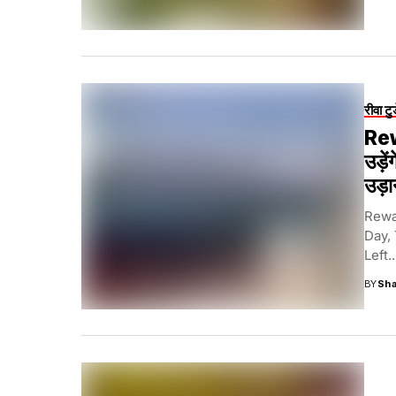
रीवा टु
Rew
उड़े
उड़ा
Rewa
Day,
Left..
BY
Sha