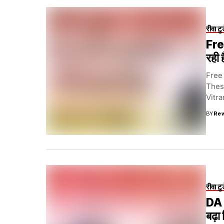
रीवा टु
Fre
रही ह
Free
Thes
Vitra
BY
Re
रीवा टु
DA 
बढ़ा