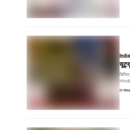
India
यूट्
डिजिट
Hindi:
BY
Sha