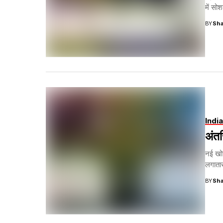
में सो
BY
Sha
India
अंतर
नई खोज
लगातार
BY
Sha