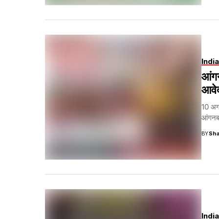
India
आंगन
आवे
10 अग
आंगनबाड
BY
Sha
India