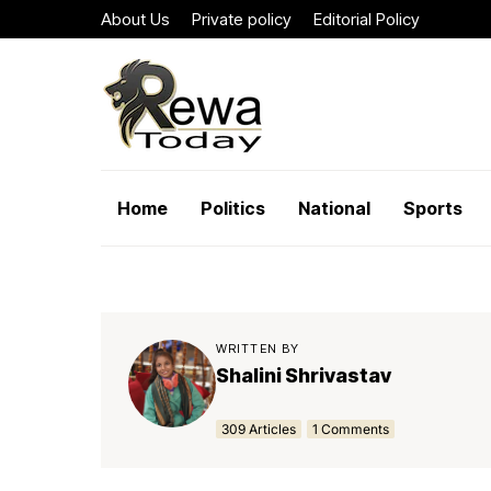
About Us
Private policy
Editorial Policy
Home
Politics
National
Sports
WRITTEN BY
Shalini Shrivastav
309 Articles
1 Comments