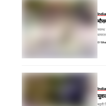
India
मौसम
स्वस्
वायरल 
BY
Sha
India
युवा
बढ़ती