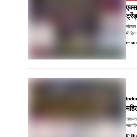
एक्स
ट्रे
सोशल 
मीडिया
BY
Sha
India
महिल
सशक्त
सामाजि
BY
Sha