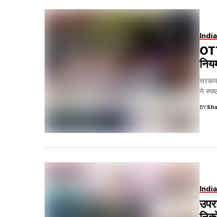
India
OTT 
निय
सरकार
ने स्प
BY
Sha
India
उपरा
निको