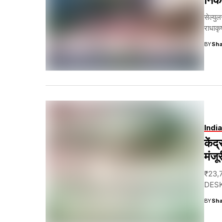
सेल्यु
राधाक
BY
Sha
India
कें
मंजू
₹23,7
DESK । 
BY
Sha