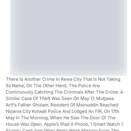
There Is Another Crime In Rewa City That Is Not Taking
Its Name, On The Other Hand, The Police Are
Continuously Catching The Criminals After The Crime. A
Similar Case Of Theft Was Seen On May 17, Mutjawa
Arif’s Father Ghulam. Resident Of Moinuddin Reached
Nipania City Kotwali Police And Lodged An FIR, On 17th
May In The Morning, When He Saw The Door Of The
House Was Open, Apple’s IPad 4 Phone, 1 Smart Watch 1
Scooty, Cash And Other Items Were Missing From The