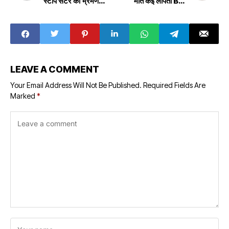
स्टॉप सेंटर का भ्रमण
मौत कई लापता Big
Reached Rewa,
accident due to
special monitor
boat capsize in
of human rights
Ballia, four
visited One Stop
women died,
Center
many missing
LEAVE A COMMENT
Your Email Address Will Not Be Published.
Required Fields Are
Marked
*