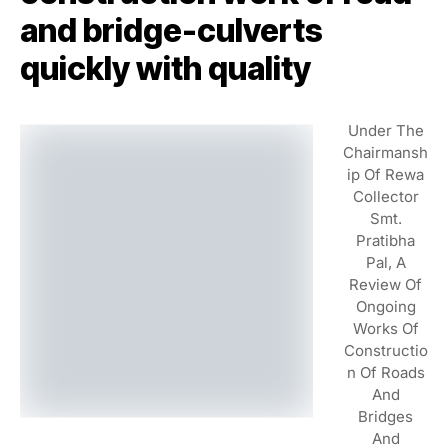
and bridge-culverts
quickly with quality
Under The
Chairmansh
Ip Of Rewa
Collector
Smt.
Pratibha
Pal, A
Review Of
Ongoing
Works Of
Constructio
N Of Roads
And
Bridges
And