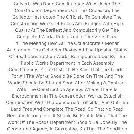
Culverts Was Done Constituency-Wise Under The
Construction Department. On This Occasion, The
Collector Instructed The Officials To Complete The
Construction Works Of Roads And Bridges With High
Quality At The Earliest And Compulsorily Get The
Completed Works Publicized In The Vikas Parv.
In The Meeting Held At The Collectorate’s Mohan
Auditorium, The Collector Reviewed The Updated Status
Of Road Construction Works Being Carried Out By The
Public Works Department In Each Assembly
Constituency Of The District. He Said That The Tender
For All The Works Should Be Done On Time And The
Works Should Be Started Soon After Making A Contract
With The Construction Agency. Where There Is
Encroachment In The Construction Works, Establish
Coordination With The Concerned Tehsildar And Get The
Land Free And Complete The Road, So That No Road
Remains Incomplete. It Should Be Kept In Mind That The
Work Of The Roads Department Should Be Done By The
Concerned Agency In Guarantee, So That The Condition