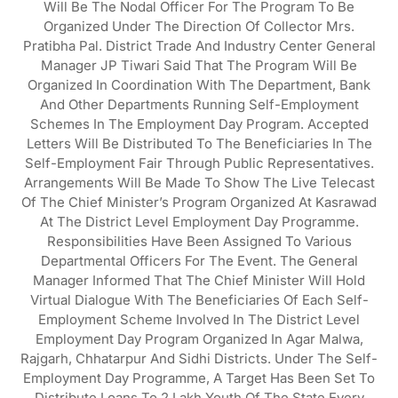
Will Be The Nodal Officer For The Program To Be
Organized Under The Direction Of Collector Mrs.
Pratibha Pal. District Trade And Industry Center General
Manager JP Tiwari Said That The Program Will Be
Organized In Coordination With The Department, Bank
And Other Departments Running Self-Employment
Schemes In The Employment Day Program. Accepted
Letters Will Be Distributed To The Beneficiaries In The
Self-Employment Fair Through Public Representatives.
Arrangements Will Be Made To Show The Live Telecast
Of The Chief Minister’s Program Organized At Kasrawad
At The District Level Employment Day Programme.
Responsibilities Have Been Assigned To Various
Departmental Officers For The Event. The General
Manager Informed That The Chief Minister Will Hold
Virtual Dialogue With The Beneficiaries Of Each Self-
Employment Scheme Involved In The District Level
Employment Day Program Organized In Agar Malwa,
Rajgarh, Chhatarpur And Sidhi Districts. Under The Self-
Employment Day Programme, A Target Has Been Set To
Distribute Loans To 2 Lakh Youth Of The State Every