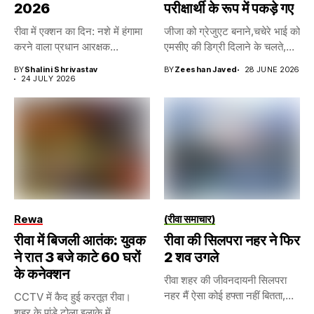
2026
परीक्षार्थी के रूप में पकड़े गए
रीवा में एक्शन का दिन: नशे में हंगामा
जीजा को ग्रेजुएट बनाने,चचेरे भाई को
करने वाला प्रधान आरक्षक...
एमसीए की डिग्री दिलाने के चलते,...
BY
Shalini Shrivastav
BY
Zeeshan Javed
28 JUNE 2026
24 JULY 2026
Rewa
(रीवा समाचार)
रीवा में बिजली आतंक: युवक
रीवा की सिलपरा नहर ने फिर
ने रात 3 बजे काटे 60 घरों
2 शव उगले
के कनेक्शन
रीवा शहर की जीवनदायनी सिलपरा
नहर मैं ऐसा कोई हफ्ता नहीं बितता,...
CCTV में कैद हुई करतूत रीवा।
शहर के पांडे टोला इलाके में...