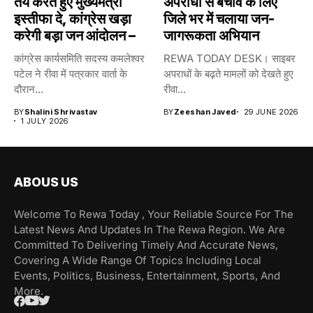
तय करते हुए मुख्यमंत्री
अपराधों से बचाव के लिए
इस्तीफा दे, कांग्रेस खड़ा
जिले भर में चलाया जन-
करेगी बड़ा जन आंदोलन –
जागरूकता अभियान
कांग्रेस कार्यसमिति सदस्य कमलेश्वर
REWA TODAY DESK। साइबर
पटेल ने रीवा में पत्रकार वार्ता के
अपराधों के बढ़ते मामलों को देखते हुए
दौरान...
रीवा...
BY
Shalini Shrivastav
BY
Zeeshan Javed
29 JUNE 2026
1 JULY 2026
ABOUS US
Welcome To Rewa Today , Your Reliable Source For The
Latest News And Updates In The Rewa Region. We Are
Committed To Delivering Timely And Accurate News,
Covering A Wide Range Of Topics Including Local
Events, Politics, Business, Entertainment, Sports, And
More.