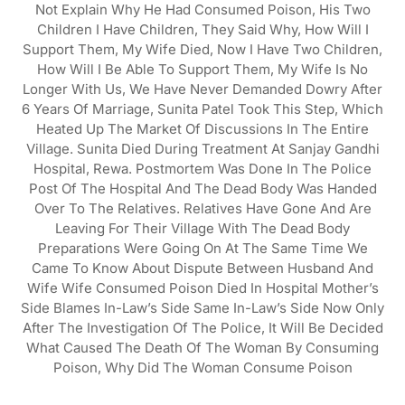
Not Explain Why He Had Consumed Poison, His Two
Children I Have Children, They Said Why, How Will I
Support Them, My Wife Died, Now I Have Two Children,
How Will I Be Able To Support Them, My Wife Is No
Longer With Us, We Have Never Demanded Dowry After
6 Years Of Marriage, Sunita Patel Took This Step, Which
Heated Up The Market Of Discussions In The Entire
Village. Sunita Died During Treatment At Sanjay Gandhi
Hospital, Rewa. Postmortem Was Done In The Police
Post Of The Hospital And The Dead Body Was Handed
Over To The Relatives. Relatives Have Gone And Are
Leaving For Their Village With The Dead Body
Preparations Were Going On At The Same Time We
Came To Know About Dispute Between Husband And
Wife Wife Consumed Poison Died In Hospital Mother’s
Side Blames In-Law’s Side Same In-Law’s Side Now Only
After The Investigation Of The Police, It Will Be Decided
What Caused The Death Of The Woman By Consuming
Poison, Why Did The Woman Consume Poison