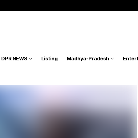
DPR NEWS
Listing
Madhya-Pradesh
Enter