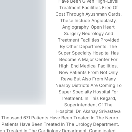
Have Been Given High-Level
Treatment Facilities Free Of
Cost Through Ayushman Cards.
These Include Angioplasty,
Angiography, Open Heart
Surgery Neurology And
Treatment Facilities Provided
By Other Departments. The
Super Specialty Hospital Has
Become A Major Center For
High-End Medical Facilities.
Now Patients From Not Only
Rewa But Also From Many
Nearby Districts Are Coming To
Super Specialty Hospital For
Treatment. In This Regard,
Superintendent Of The
Hospital, Dr. Akshay Srivastava
5 Thousand 671 Patients Have Been Treated In The Neuro
Patients Have Been Treated In The Urology Department.
n Treated In The Cardiology Department. Complicated