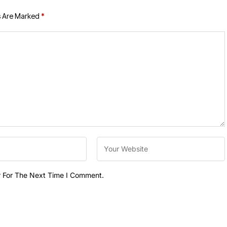
s Are Marked
*
r For The Next Time I Comment.