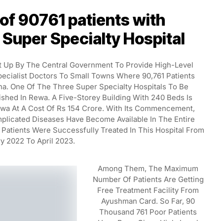
of 90761 patients with
Super Specialty Hospital
t Up By The Central Government To Provide High-Level
 Specialist Doctors To Small Towns Where 90,761 Patients
. One Of The Three Super Specialty Hospitals To Be
ished In Rewa. A Five-Storey Building With 240 Beds Is
ewa At A Cost Of Rs 154 Crore. With Its Commencement,
mplicated Diseases Have Become Available In The Entire
Patients Were Successfully Treated In This Hospital From
y 2022 To April 2023.
Among Them, The Maximum
Number Of Patients Are Getting
Free Treatment Facility From
Ayushman Card. So Far, 90
Thousand 761 Poor Patients