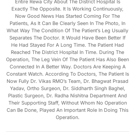
Entire Rewa City About The District Hospital Is
Exactly The Opposite. It Is Working Continuously,
Now Good News Has Started Coming For The
Patients, As It Can Be Clearly Seen In The Photo, In
What Way The Condition Of The Patient’s Leg Usually
Separates The Doctor. It Would Have Been Better If
He Had Stayed For A Long Time. The Patient Had
Reached The District Hospital In Time. During The
Operation, The Leg Vein Of The Patient Has Also Been
Connected In A Better Way. Doctors Are Keeping A
Constant Watch. According To Doctors, The Patient Is
Now Fully Dr. Vikas RMO’s Team, Dr. Bhagwat Prasad
Yadav, Ortho Surgeon, Dr. Siddharth Singh Baghel,
Plastic Surgeon, Dr. Radha Nishitna Department And
Their Supporting Staff, Without Whom No Operation
Can Be Done, Played An Important Role In Doing This
Operation.