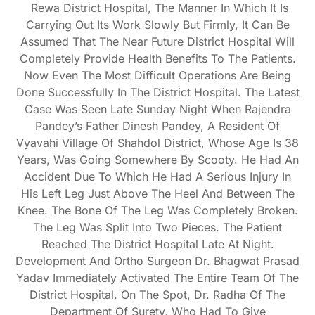
Rewa District Hospital, The Manner In Which It Is
Carrying Out Its Work Slowly But Firmly, It Can Be
Assumed That The Near Future District Hospital Will
Completely Provide Health Benefits To The Patients.
Now Even The Most Difficult Operations Are Being
Done Successfully In The District Hospital. The Latest
Case Was Seen Late Sunday Night When Rajendra
Pandey’s Father Dinesh Pandey, A Resident Of
Vyavahi Village Of Shahdol District, Whose Age Is 38
Years, Was Going Somewhere By Scooty. He Had An
Accident Due To Which He Had A Serious Injury In
His Left Leg Just Above The Heel And Between The
Knee. The Bone Of The Leg Was Completely Broken.
The Leg Was Split Into Two Pieces. The Patient
Reached The District Hospital Late At Night.
Development And Ortho Surgeon Dr. Bhagwat Prasad
Yadav Immediately Activated The Entire Team Of The
District Hospital. On The Spot, Dr. Radha Of The
Department Of Surety, Who Had To Give