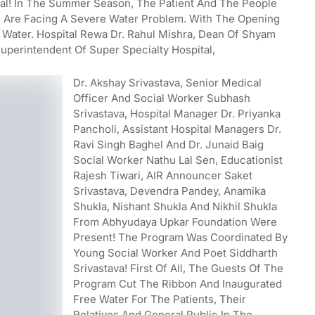
tal! In The Summer Season, The Patient And The People
l Are Facing A Severe Water Problem. With The Opening
 Water. Hospital Rewa Dr. Rahul Mishra, Dean Of Shyam
Superintendent Of Super Specialty Hospital,
Dr. Akshay Srivastava, Senior Medical
Officer And Social Worker Subhash
Srivastava, Hospital Manager Dr. Priyanka
Pancholi, Assistant Hospital Managers Dr.
Ravi Singh Baghel And Dr. Junaid Baig
Social Worker Nathu Lal Sen, Educationist
Rajesh Tiwari, AIR Announcer Saket
Srivastava, Devendra Pandey, Anamika
Shukla, Nishant Shukla And Nikhil Shukla
From Abhyudaya Upkar Foundation Were
Present! The Program Was Coordinated By
Young Social Worker And Poet Siddharth
Srivastava! First Of All, The Guests Of The
Program Cut The Ribbon And Inaugurated
Free Water For The Patients, Their
Relatives And General Public In The