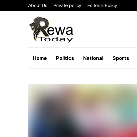
About Us
Private policy
Editorial Policy
Home
Politics
National
Sports