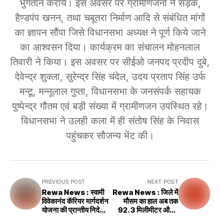
भुगतान करायें। इस अवसर पर ग्रामीणजनों ने सड़क,
हैण्डपंप खनन, तथा चबूतरा निर्माण आदि से संबंधित मांगों
का ज्ञापन सौंपा जिसे विधानसभा अध्यक्ष ने पूर्ण किये जाने
का आश्वसन दिया। कार्यक्रम का संचालन मोहनलाल
तिवारी ने किया। इस अवसर पर सीईओ जनपद प्रदीप दुबे,
देवेन्द्र शुक्ला, सुरेन्द्र सिंह चंदेल, उदय प्रताप सिंह उर्फ
मन्टू, मन्नूलाल गुप्ता, विधानसभा के जनसंपर्क सहायक
पुष्पेन्द्र गौतम एवं बड़ी संख्या में ग्रामीणजन उपस्थित रहे।
विधानसभा ने उलही कला में ही संतोष सिंह के निवास
पहुंचकर सौजन्य भेंट की।
PREVIOUS POST
NEXT POST
Rewa News : स्वामी
Rewa News : जिले में
विवेकानंद कॅरियर मार्गदर्शन
मौसम का हाल अब तक
योजना की प्रान्तीय निदेशक
92.3 मिलीमीटर औसत
द्वारा जिला-स्तरीय समीक्षा
वर्षा दर्ज