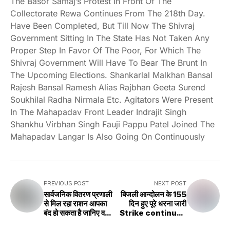
The Basor Samaj’s Protest In Front Of The
Collectorate Rewa Continues From The 218th Day.
Have Been Completed, But Till Now The Shivraj
Government Sitting In The State Has Not Taken Any
Proper Step In Favor Of The Poor, For Which The
Shivraj Government Will Have To Bear The Brunt In
The Upcoming Elections. Shankarlal Malkhan Bansal
Rajesh Bansal Ramesh Alias Rajbhan Geeta Surend
Soukhilal Radha Nirmala Etc. Agitators Were Present
In The Mahapadav Front Leader Indrajit Singh
Shankhu Virbhan Singh Fauji Pappu Patel Joined The
Mahapadav Langar Is Also Going On Continuously
PREVIOUS POST
NEXT POST
सार्वजनिक वितरण प्रणाली
बिजली आन्दोलन के 155
से मिल रहा राशन आपका
दिन हुए पूरे धरना जारी
बंद हो सकता है जानिए वजह
Strike continues
Your ration
for 155 days of