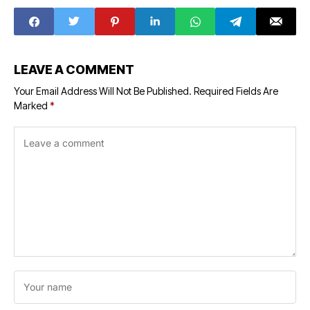
getting from
electricity
public
movement
distribution
system may be
stopped, know
the reason
LEAVE A COMMENT
Your Email Address Will Not Be Published.
Required Fields Are
Marked
*