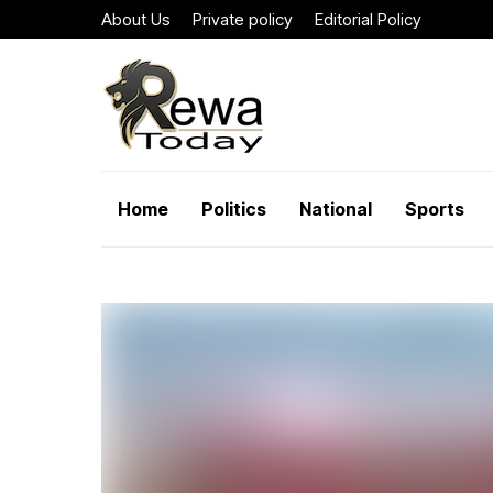
About Us
Private policy
Editorial Policy
Home
Politics
National
Sports