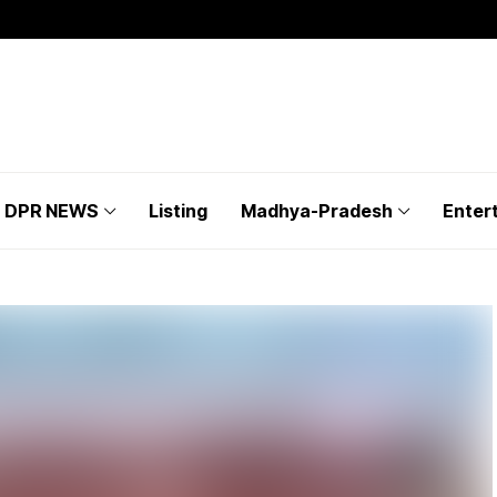
DPR NEWS
Listing
Madhya-Pradesh
Enter