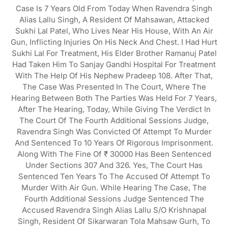
Case Is 7 Years Old From Today When Ravendra Singh
Alias Lallu Singh, A Resident Of Mahsawan, Attacked
Sukhi Lal Patel, Who Lives Near His House, With An Air
Gun, Inflicting Injuries On His Neck And Chest. I Had Hurt
Sukhi Lal For Treatment, His Elder Brother Ramanuj Patel
Had Taken Him To Sanjay Gandhi Hospital For Treatment
With The Help Of His Nephew Pradeep 108. After That,
The Case Was Presented In The Court, Where The
Hearing Between Both The Parties Was Held For 7 Years,
After The Hearing, Today, While Giving The Verdict In
The Court Of The Fourth Additional Sessions Judge,
Ravendra Singh Was Convicted Of Attempt To Murder
And Sentenced To 10 Years Of Rigorous Imprisonment.
Along With The Fine Of ₹ 30000 Has Been Sentenced
Under Sections 307 And 326. Yes, The Court Has
Sentenced Ten Years To The Accused Of Attempt To
Murder With Air Gun. While Hearing The Case, The
Fourth Additional Sessions Judge Sentenced The
Accused Ravendra Singh Alias Lallu S/o Krishnapal
Singh, Resident Of Sikarwaran Tola Mahsaw Gurh, To