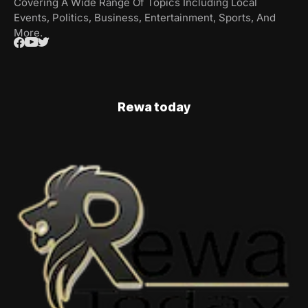
Covering A Wide Range Of Topics Including Local
Events, Politics, Business, Entertainment, Sports, And
More.
Rewa today