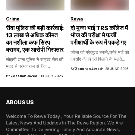
Crime
Rewa
रीवा पुलिस की बड़ी कार्रवाई:
दो मुन्ना भाई TRS कॉलेज में
13 लाख से अधिक कीमत
भोज की परीक्षा मे फर्जी
का नशीला कफ सिरप
परीक्षार्थी के रूप में पकड़े गए
बरामद, एक आरोपी गिरफ्तार
जीजा को ग्रेजुएट बनाने,चचेरे भाई को
एमसीए की डिग्री दिलाने के चलते,...
सोहागी थाना पुलिस ने साइबर सेल की
मदद से प्रयागराज से रीवा...
BY
Zeeshan Javed
28 JUNE 2026
BY
Zeeshan Javed
10 JULY 2026
ABOUS US
Welcome To Rewa Today , Your Reliable Source For The
Latest News And Updates In The Rewa Region. We Are
Committed To Delivering Timely And Accurate News,