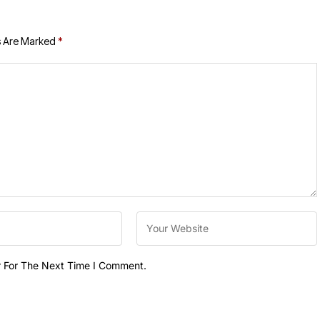
s Are Marked
*
r For The Next Time I Comment.