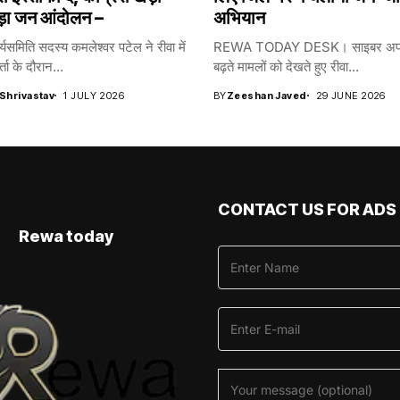
ड़ा जन आंदोलन –
अभियान
र्यसमिति सदस्य कमलेश्वर पटेल ने रीवा में
REWA TODAY DESK। साइबर अपरा
्ता के दौरान...
बढ़ते मामलों को देखते हुए रीवा...
 Shrivastav
1 JULY 2026
BY
Zeeshan Javed
29 JUNE 2026
CONTACT US FOR ADS
Rewa today