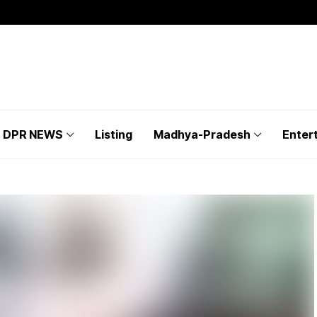
DPR NEWS
Listing
Madhya-Pradesh
Enter