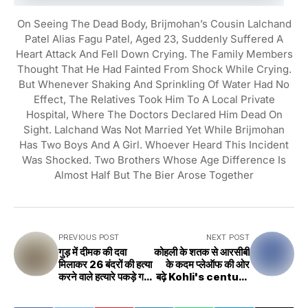
On Seeing The Dead Body, Brijmohan’s Cousin Lalchand
Patel Alias Fagu Patel, Aged 23, Suddenly Suffered A
Heart Attack And Fell Down Crying. The Family Members
Thought That He Had Fainted From Shock While Crying.
But Whenever Shaking And Sprinkling Of Water Had No
Effect, The Relatives Took Him To A Local Private
Hospital, Where The Doctors Declared Him Dead On
Sight. Lalchand Was Not Married Yet While Brijmohan
Has Two Boys And A Girl. Whoever Heard This Incident
Was Shocked. Two Brothers Whose Age Difference Is
Almost Half But The Bier Arose Together
PREVIOUS POST
NEXT POST
गुड़ में दीमक की दवा
कोहली के शतक से आरसीबी
मिलाकर 26 बंदरों की हत्या
के कदम प्लेऑफ की ओर
करने वाले हत्यारे पकड़े गए
बढ़े Kohli's century
Killers who killed
leads RCB to play-
26 monkeys by
offs Kohli bats in