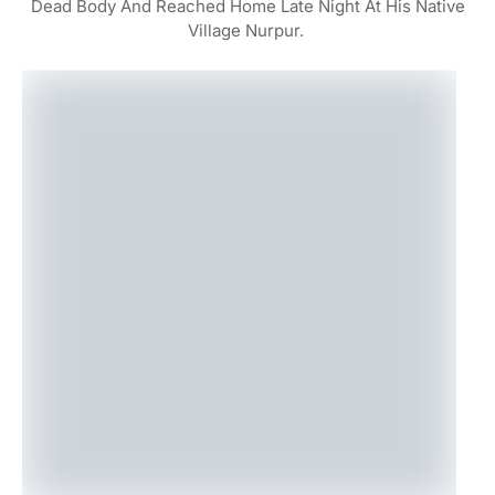
Dead Body And Reached Home Late Night At His Native
Village Nurpur.