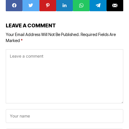
mixing termite
crucial match
medicine in
jaggery were
caught
LEAVE A COMMENT
Your Email Address Will Not Be Published.
Required Fields Are
Marked
*