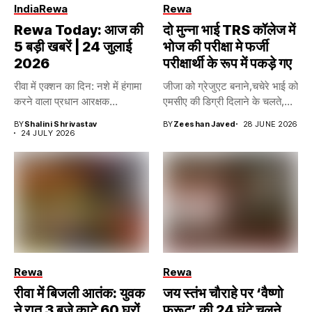
India
Rewa
Rewa
Rewa Today: आज की
दो मुन्ना भाई TRS कॉलेज में
5 बड़ी खबरें | 24 जुलाई
भोज की परीक्षा मे फर्जी
2026
परीक्षार्थी के रूप में पकड़े गए
रीवा में एक्शन का दिन: नशे में हंगामा
जीजा को ग्रेजुएट बनाने,चचेरे भाई को
करने वाला प्रधान आरक्षक...
एमसीए की डिग्री दिलाने के चलते,...
BY
Shalini Shrivastav
BY
Zeeshan Javed
28 JUNE 2026
24 JULY 2026
Rewa
Rewa
रीवा में बिजली आतंक: युवक
जय स्तंभ चौराहे पर ‘वैष्णो
ने रात 3 बजे काटे 60 घरों
फ्रूट’ की 24 घंटे चलने