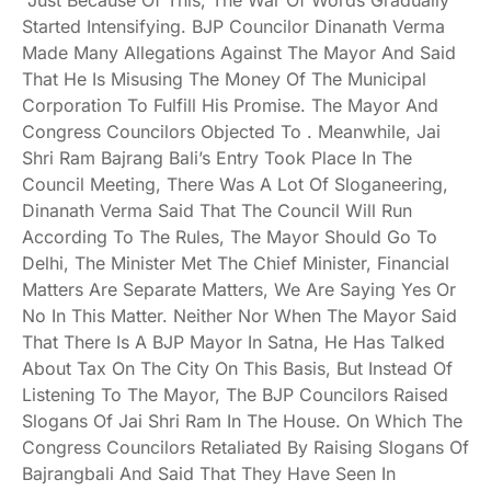
Just Because Of This, The War Of Words Gradually
Started Intensifying. BJP Councilor Dinanath Verma
Made Many Allegations Against The Mayor And Said
That He Is Misusing The Money Of The Municipal
Corporation To Fulfill His Promise. The Mayor And
Congress Councilors Objected To . Meanwhile, Jai
Shri Ram Bajrang Bali’s Entry Took Place In The
Council Meeting, There Was A Lot Of Sloganeering,
Dinanath Verma Said That The Council Will Run
According To The Rules, The Mayor Should Go To
Delhi, The Minister Met The Chief Minister, Financial
Matters Are Separate Matters, We Are Saying Yes Or
No In This Matter. Neither Nor When The Mayor Said
That There Is A BJP Mayor In Satna, He Has Talked
About Tax On The City On This Basis, But Instead Of
Listening To The Mayor, The BJP Councilors Raised
Slogans Of Jai Shri Ram In The House. On Which The
Congress Councilors Retaliated By Raising Slogans Of
Bajrangbali And Said That They Have Seen In