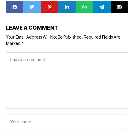
Dabhaura's name
for all subjects in
Gulabganj why
the college will be
the local people
in 3 phases, know
protested Local
from when
people protested
LEAVE A COMMENT
against changing
the name of
Your Email Address Will Not Be Published.
Required Fields Are
Dabhaura
Marked
*