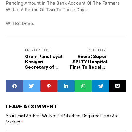
Pending Amount In The Bank Account Of The Farmers
Within A Period Of Two To Three Days.
Will Be Done.
PREVIOUS POST
NEXT POST
Gram Panchayat
Rewa : Super
Kasiyari
SPLTY Hospital
Secretary of
First To Receive
District
NABH Certificate
Panchayat Jawa
suspended
LEAVE A COMMENT
Your Email Address Will Not Be Published.
Required Fields Are
Marked
*