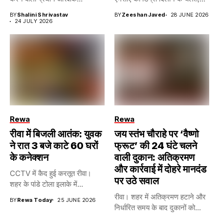
BY
Shalini Shrivastav
BY
Zeeshan Javed
28 JUNE 2026
24 JULY 2026
Rewa
Rewa
रीवा में बिजली आतंक: युवक
जय स्तंभ चौराहे पर ‘वैष्णो
ने रात 3 बजे काटे 60 घरों
फ्रूट’ की 24 घंटे चलने
के कनेक्शन
वाली दुकान: अतिक्रमण
और कार्रवाई में दोहरे मानदंड
CCTV में कैद हुई करतूत रीवा।
पर उठे सवाल
शहर के पांडे टोला इलाके में...
रीवा। शहर में अतिक्रमण हटाने और
BY
Rewa Today
25 JUNE 2026
निर्धारित समय के बाद दुकानों को...