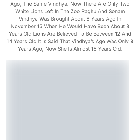
Ago, The Same Vindhya. Now There Are Only Two
White Lions Left In The Zoo Raghu And Sonam
Vindhya Was Brought About 8 Years Ago In
November 15 When He Would Have Been About 8
Years Old Lions Are Believed To Be Between 12 And
14 Years Old It Is Said That Vindhya’s Age Was Only 8
Years Ago, Now She Is Almost 16 Years Old.