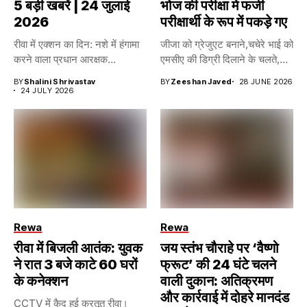
5 बड़ी खबरें | 24 जुलाई
भोज की परीक्षा मे फर्जी
2026
परीक्षार्थी के रूप में पकड़े गए
रीवा में एक्शन का दिन: नशे में हंगामा
जीजा को ग्रेजुएट बनाने,चचेरे भाई को
करने वाला प्रधान आरक्षक...
एमसीए की डिग्री दिलाने के चलते,...
BY
Shalini Shrivastav
BY
Zeeshan Javed
28 JUNE 2026
24 JULY 2026
Rewa
Rewa
रीवा में बिजली आतंक: युवक
जय स्तंभ चौराहे पर ‘वैष्णो
ने रात 3 बजे काटे 60 घरों
फ्रूट’ की 24 घंटे चलने
के कनेक्शन
वाली दुकान: अतिक्रमण
और कार्रवाई में दोहरे मानदंड
CCTV में कैद हुई करतूत रीवा।