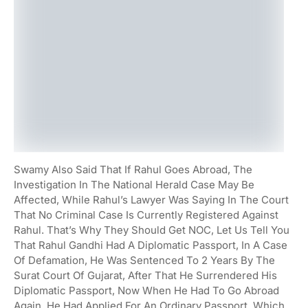
Swamy Also Said That If Rahul Goes Abroad, The
Investigation In The National Herald Case May Be
Affected, While Rahul’s Lawyer Was Saying In The Court
That No Criminal Case Is Currently Registered Against
Rahul. That’s Why They Should Get NOC, Let Us Tell You
That Rahul Gandhi Had A Diplomatic Passport, In A Case
Of Defamation, He Was Sentenced To 2 Years By The
Surat Court Of Gujarat, After That He Surrendered His
Diplomatic Passport, Now When He Had To Go Abroad
Again. He Had Applied For An Ordinary Passport, Which