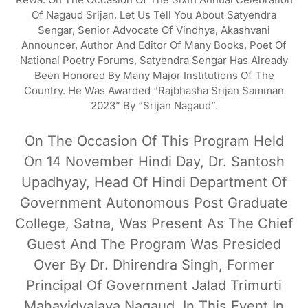
Of Nagaud Srijan, Let Us Tell You About Satyendra
Sengar, Senior Advocate Of Vindhya, Akashvani
Announcer, Author And Editor Of Many Books, Poet Of
National Poetry Forums, Satyendra Sengar Has Already
Been Honored By Many Major Institutions Of The
Country. He Was Awarded “Rajbhasha Srijan Samman
2023” By “Srijan Nagaud”.
On The Occasion Of This Program Held
On 14 November Hindi Day, Dr. Santosh
Upadhyay, Head Of Hindi Department Of
Government Autonomous Post Graduate
College, Satna, Was Present As The Chief
Guest And The Program Was Presided
Over By Dr. Dhirendra Singh, Former
Principal Of Government Jalad Trimurti
Mahavidyalaya Nagaud. In This Event In