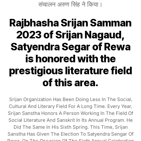
संचालन अरुण सिंह ने किया।
Rajbhasha Srijan Samman
2023 of Srijan Nagaud,
Satyendra Segar of Rewa
is honored with the
prestigious literature field
of this area.
Srijan Organization Has Been Doing Less In The Social,
Cultural And Literary Field For A Long Time. Every Year,
Srijan Sanstha Honors A Person Working In The Field Of
Social Literature And Sanskrit In Its Annual Program. He
Did The Same In His Sixth Spring. This Time, Srijan
Sanstha Has Given The Election To Satyendra Sengar Of
Rewa. On The Occasion Of The Sixth Annual Celebration