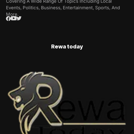
Covering A Wide Range Of Topics Including Local
Events, Politics, Business, Entertainment, Sports, And
More.
Rewa today