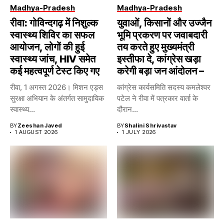
Madhya-Pradesh
Madhya-Pradesh
रीवा: गोविन्दगढ़ में निशुल्क
युवाओं, किसानों और उज्जैन
स्वास्थ्य शिविर का सफल
भूमि प्रकरण पर जवाबदारी
आयोजन, लोगों की हुई
तय करते हुए मुख्यमंत्री
स्वास्थ्य जांच, HIV समेत
इस्तीफा दे, कांग्रेस खड़ा
कई महत्वपूर्ण टेस्ट किए गए
करेगी बड़ा जन आंदोलन –
रीवा, 1 अगस्त 2026। मिशन एड्स
कांग्रेस कार्यसमिति सदस्य कमलेश्वर
सुरक्षा अभियान के अंतर्गत सामुदायिक
पटेल ने रीवा में पत्रकार वार्ता के
स्वास्थ्य...
दौरान...
BY
Zeeshan Javed
BY
Shalini Shrivastav
1 AUGUST 2026
1 JULY 2026