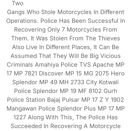
Two
Gangs Who Stole Motorcycles In Different
Operations. Police Has Been Successful In
Recovering Only 7 Motorcycles From
Them. It Was Stolen From The Thieves
Also Live In Different Places, It Can Be
Assumed That They Will Be Big Vicious
Criminals Amahiya Police TVS Apache MP
17 MP 7821 Discover MP 15 MG 2075 Hero
Splendor MP 49 MH 2733 City Kotwali
Police Splendor MP 19 MF 8102 Gurh
Police Station Bajaj Pulsar MP 17 Z Y 1902
Mangawan Police Splendor Plus MP 17 MP
1227 Along With This, The Police Has
Succeeded In Recovering A Motorcycle