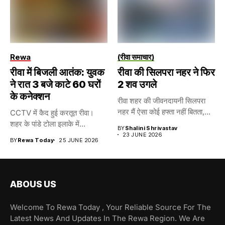
Rewa
(रीवा समाचार)
रीवा में बिजली आतंक: युवक
रीवा की सिलपरा नहर ने फिर
ने रात 3 बजे काटे 60 घरों
2 शव उगले
के कनेक्शन
रीवा शहर की जीवनदायनी सिलपरा
नहर मैं ऐसा कोई हफ्ता नहीं बितता,...
CCTV में कैद हुई करतूत रीवा।
शहर के पांडे टोला इलाके में...
BY
Shalini Shrivastav
23 JUNE 2026
BY
Rewa Today
25 JUNE 2026
ABOUS US
Welcome To Rewa Today , Your Reliable Source For The
Latest News And Updates In The Rewa Region. We Are