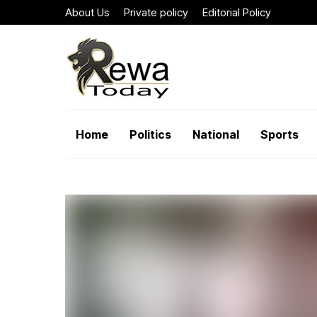
About Us
Private policy
Editorial Policy
Home
Politics
National
Sports