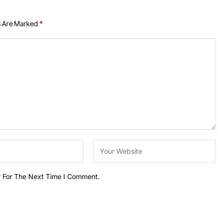
s Are Marked
*
r For The Next Time I Comment.