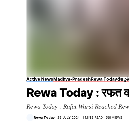
Active News
Madhya-Pradesh
Rewa Today
रीवा टुडे
Rewa Today : रफत वारस
Rewa Today : Rafat Warsi Reached Re
Rewa Today
28 JULY 2024
1 MINS READ
386 VIEWS