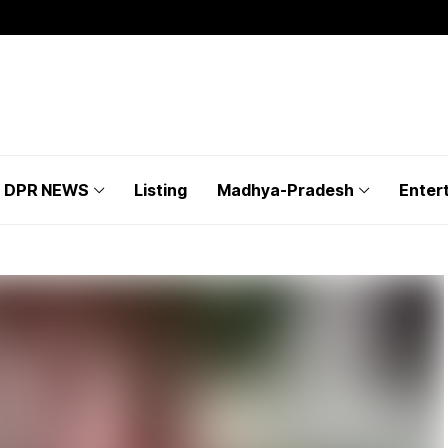
DPR NEWS
Listing
Madhya-Pradesh
Enter