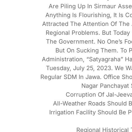
Are Piling Up In Sirmaur Assem
Anything Is Flourishing, It Is 
Attracted The Attention Of The
Regional Problems. But Today T
The Government. No One’s Foc
But On Sucking Them. To P
Administration, “Satyagraha” H
Tuesday, July 25, 2023. We W
Regular SDM In Jawa. Office Sh
Nagar Panchayat 
Corruption Of Jal-Jeev
All-Weather Roads Should Be
Irrigation Facility Should Be
Regional Historica