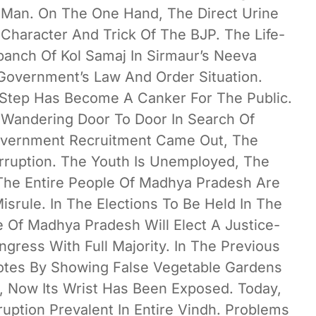
Man. On The One Hand, The Direct Urine
Character And Trick Of The BJP. The Life-
panch Of Kol Samaj In Sirmaur’s Neeva
Government’s Law And Order Situation.
y Step Has Become A Canker For The Public.
Wandering Door To Door In Search Of
vernment Recruitment Came Out, The
rruption. The Youth Is Unemployed, The
The Entire People Of Madhya Pradesh Are
srule. In The Elections To Be Held In The
Of Madhya Pradesh Will Elect A Justice-
ress With Full Majority. In The Previous
Votes By Showing False Vegetable Gardens
, Now Its Wrist Has Been Exposed. Today,
ption Prevalent In Entire Vindh. Problems