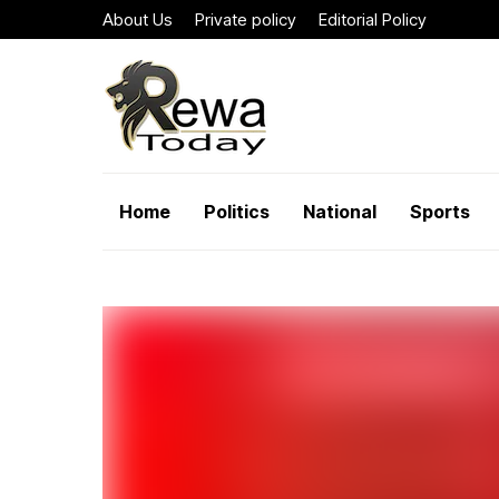
About Us
Private policy
Editorial Policy
Home
Politics
National
Sports