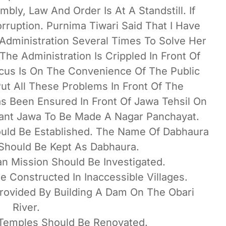
bly, Law And Order Is At A Standstill. If
Corruption. Purnima Tiwari Said That I Have
 Administration Several Times To Solve Her
he Administration Is Crippled In Front Of
us Is On The Convenience Of The Public
ut All These Problems In Front Of The
as Been Ensured In Front Of Jawa Tehsil On
ant Jawa To Be Made A Nagar Panchayat.
ould Be Established. The Name Of Dabhaura
Should Be Kept As Dabhaura.
an Mission Should Be Investigated.
 Constructed In Inaccessible Villages.
 Provided By Building A Dam On The Obari
River.
l Temples Should Be Renovated.