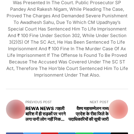
Was Presented In The Court. Public Prosecutor SP
Pandey And Rakesh Nigam, While Pleading The Case,
Proved The Charges And Demanded Severe Punishment
To Awadhesh Sahu, Due To Which CM Upadhyay’s
Special Court Has Sentenced Him To Life Imprisonment
And ₹ 100 Fine Under Section 302, While Under Section
3(2)(5) Of The SC Act, He Has Been Sentenced To Life
Imprisonment And ₹ 100 Fine In The Murder Case Of Ax
Life Imprisonment If The Offense Is Found To Be Proved
Because The Accused Was Covered Under The SC ST
Act, Therefore The Hon’ble Court Sentenced Him To Life
Imprisonment Under That Also.
PREVIOUS POST
NEXT POST
REWA NEWS :पहली
वैश्य महासम्मेलन मध्य
बारिश में ही सड़कों पर भरने
प्रदेश के रीवा जिले के
लगा पानी लोग नहीं निकल
पदाधिकारियों की सूची जारी
पा रहे घर के बाहर