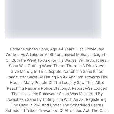
Father Brijbhan Sahu, Age 44 Years, Had Previously
Worked As A Laborer At Bheer Jaiswal Mohalla, Naigarhi.
On 26th He Went To Ask For His Wages, While Awadhesh
Sahu Was Cutting Wood There. There Is A Dire Need,
Give Money, In This Dispute, Awadhesh Sahu Killed
Ramavatar Saket By Hitting An Ax And Ran Towards His
House. Many People Of The Locality Saw This. After
Reaching Naigarhi Police Station, A Report Was Lodged
That His Uncle Ramavatar Saket Was Murdered By
Awadhesh Sahu By Hitting Him With An Ax. Registering
The Case In 294 And Under The Scheduled Castes
Scheduled Tribes Prevention Of Atrocities Act, The Case