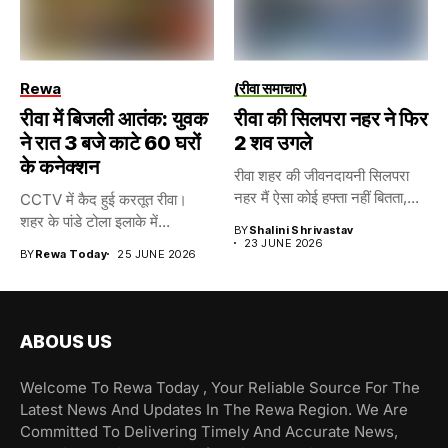
Rewa
(रीवा समाचार)
रीवा में बिजली आतंक: युवक
रीवा की सिलपरा नहर ने फिर
ने रात 3 बजे काटे 60 घरों
2 शव उगले
के कनेक्शन
रीवा शहर की जीवनदायनी सिलपरा
नहर मैं ऐसा कोई हफ्ता नहीं बितता,...
CCTV में कैद हुई करतूत रीवा।
शहर के पांडे टोला इलाके में...
BY
Shalini Shrivastav
23 JUNE 2026
BY
Rewa Today
25 JUNE 2026
ABOUS US
Welcome To Rewa Today , Your Reliable Source For The
Latest News And Updates In The Rewa Region. We Are
Committed To Delivering Timely And Accurate News,