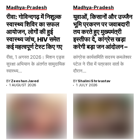
Madhya-Pradesh
Madhya-Pradesh
रीवा: गोविन्दगढ़ में निशुल्क
युवाओं, किसानों और उज्जैन
स्वास्थ्य शिविर का सफल
भूमि प्रकरण पर जवाबदारी
आयोजन, लोगों की हुई
तय करते हुए मुख्यमंत्री
स्वास्थ्य जांच, HIV समेत
इस्तीफा दे, कांग्रेस खड़ा
कई महत्वपूर्ण टेस्ट किए गए
करेगी बड़ा जन आंदोलन –
रीवा, 1 अगस्त 2026। मिशन एड्स
कांग्रेस कार्यसमिति सदस्य कमलेश्वर
सुरक्षा अभियान के अंतर्गत सामुदायिक
पटेल ने रीवा में पत्रकार वार्ता के
स्वास्थ्य...
दौरान...
BY
Zeeshan Javed
BY
Shalini Shrivastav
1 AUGUST 2026
1 JULY 2026