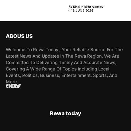
BY
Shalini Shrivastav
18 JUNE 2026
ABOUS US
Welcome To Rewa Today , Your Reliable Source For The
Latest News And Updates In The Rewa Region. We Are
Committed To Delivering Timely And Accurate News,
Covering A Wide Range Of Topics Including Local
Events, Politics, Business, Entertainment, Sports, And
More.
Rewa today