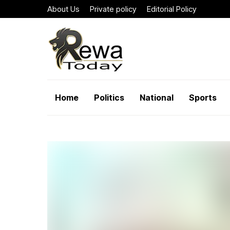
About Us
Private policy
Editorial Policy
Home
Politics
National
Sports