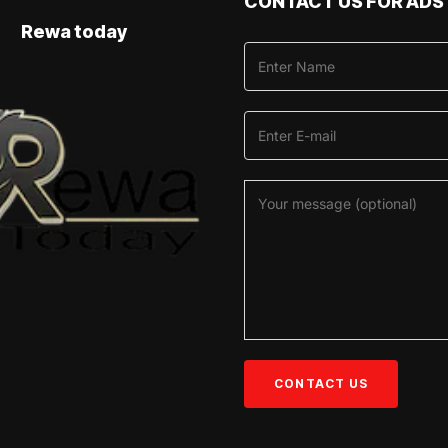
CONTACT US FOR ADS
Rewa today