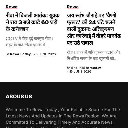
Rewa
Rewa
रीवा में बिजली आतंक: युवक
जय स्तंभ चौराहे पर ‘वैष्णो
ने रात 3 बजे काटे 60 घरों
फ्रूट’ की 24 घंटे चलने
के कनेक्शन
वाली दुकान: अतिक्रमण
और कार्रवाई में दोहरे मानदंड
CCTV में कैद हुई करतूत रीवा।
पर उठे सवाल
शहर के पांडे टोला इलाके में...
रीवा। शहर में अतिक्रमण हटाने और
BY
Rewa Today
25 JUNE 2026
निर्धारित समय के बाद दुकानों को...
BY
Shalini Shrivastav
18 JUNE 2026
ABOUS US
Welcome To Rewa Today , Your Reliable Source For The
Latest News And Updates In The Rewa Region. We Are
Committed To Delivering Timely And Accurate News,