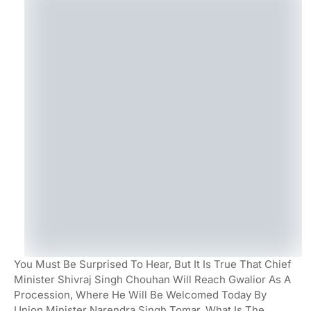
You Must Be Surprised To Hear, But It Is True That Chief
Minister Shivraj Singh Chouhan Will Reach Gwalior As A
Procession, Where He Will Be Welcomed Today By
Union Minister Narendra Singh Tomar. What Is The