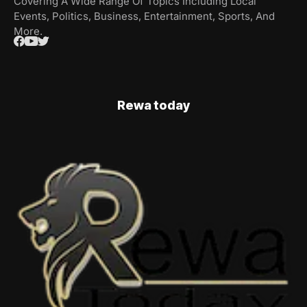
Covering A Wide Range Of Topics Including Local
Events, Politics, Business, Entertainment, Sports, And
More.
Rewa today