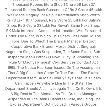
Thousand Rupees Etora Shop 1 Crore 56 Lakh 37
Thousand Rupees Bank Guarantee Of Rs 2 Crore 45 Lakh
Was Made Illegally For Raipur Karchulian’s Shop Worth
Rs 78 Lakh 10 Thousand, Rs 2 Crore 23 Lakh For Satna’s
Shop, Rs 2 Crore 23 Lakh For Rewa’s Same Naka Shop,
BK Mala Informed. Complete Information Was Extracted
Under The Right, In Which This Scam Has Come To The
Fore, Due To Which The Branch Manager District
Cooperative Bank Branch Morba District Singrauli
Nagendra Singh Was Suspended, The Same Excise Sub-
Inspector Manu Pathak Is Now Guilty Of Violating The
Rule Of Madhya Pradesh Civil Services Conduct Act
1965. The Notice Has Been Issued On The Assumption
That A Big Scam Has Come To The Fore In The Excise
Department Itself. BK Mala Clearly Says That This Scam
Can Happen Anywhere Else In The State. The
Department Should Also Investigate This On Its Own. It Is
A Big Deal In The Moment As The Branch Manager
Suspended In The Bank Guarantee Case, Including The
Excise Department, Got Involved In Various Groups