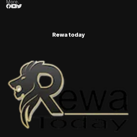
More.
Rewa today