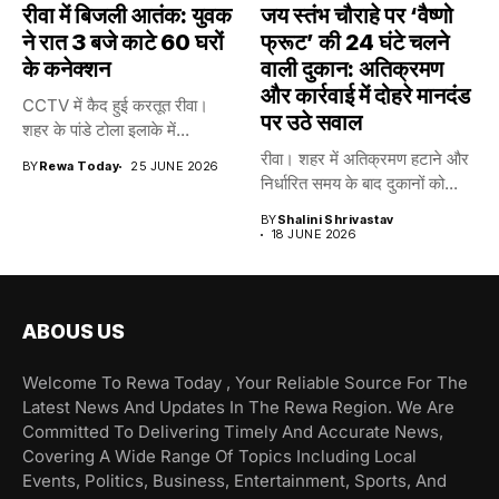
रीवा में बिजली आतंक: युवक
जय स्तंभ चौराहे पर ‘वैष्णो
ने रात 3 बजे काटे 60 घरों
फ्रूट’ की 24 घंटे चलने
के कनेक्शन
वाली दुकान: अतिक्रमण
और कार्रवाई में दोहरे मानदंड
CCTV में कैद हुई करतूत रीवा।
पर उठे सवाल
शहर के पांडे टोला इलाके में...
रीवा। शहर में अतिक्रमण हटाने और
BY
Rewa Today
25 JUNE 2026
निर्धारित समय के बाद दुकानों को...
BY
Shalini Shrivastav
18 JUNE 2026
ABOUS US
Welcome To Rewa Today , Your Reliable Source For The
Latest News And Updates In The Rewa Region. We Are
Committed To Delivering Timely And Accurate News,
Covering A Wide Range Of Topics Including Local
Events, Politics, Business, Entertainment, Sports, And