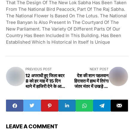
That The Design Of The New Lok Sabha Has Been Taken
From The National Bird Peacock, Part Of The Raj Sabha.
The National Flower Is Based On The Lotus. The National
Tree Banyan Is Also Present In The Courtyard Of The
New Parliament. The Variety Of Different Parts Of Our
Country Has Been Included In This Building. Has Been
Established Which Is Historical In Itself Is Unique
PREVIOUS POST
NEXT POST
12 अपराधी हुए जिला बदर
देश की शान पहलवान
8 को हर माह में 15 दिन
हिरासत में हाथ में तिरंगा
थाने में हाजिरी देने के आदेश
जंतर मंतर में उखड़े तंबू
जानिए क्या है वजह
Wrestlers, the
District Badar 8
pride of the
became 12
country, in
criminals,
custody, tricolor
ordered to
in hand, tents
attend the police
uprooted in
station for 15
Jantar Mantar
LEAVE A COMMENT
days every