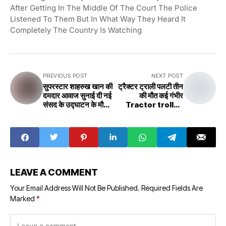
After Getting In The Middle Of The Court The Police
Listened To Them But In What Way They Heard It
Completely The Country Is Watching
PREVIOUS POST
NEXT POST
सुपरस्टार शाहरुख खान की
ट्रैक्टर ट्राली पलटी तीन
दमदार आवाज सुनाई दी नई
की मौत कई गंभीर
संसद के उद्घाटन के मौके
Tractor trolley
पर Superstar Shah
overturned,
Rukh Khan's
three killed, many
powerful voice
serious
was heard on the
occasion of the
inauguration of
the new
LEAVE A COMMENT
parliament, what
will devotees do
Your Email Address Will Not Be Published.
Required Fields Are
now?
Marked
*