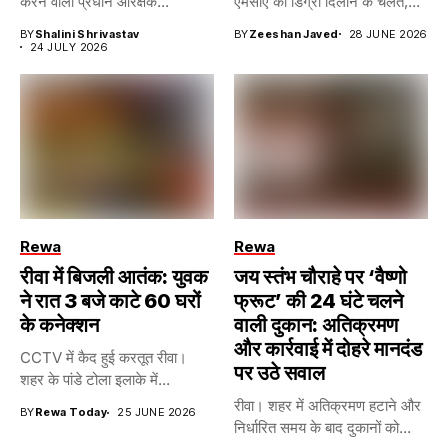
करने वाला प्रधान आरक्षक...
एमसीए की डिग्री दिलाने के चलते,...
BY
Shalini Shrivastav
BY
Zeeshan Javed
28 JUNE 2026
24 JULY 2026
Rewa
Rewa
रीवा में बिजली आतंक: युवक
जय स्तंभ चौराहे पर ‘वैष्णो
ने रात 3 बजे काटे 60 घरों
फ्रूट’ की 24 घंटे चलने
के कनेक्शन
वाली दुकान: अतिक्रमण
और कार्रवाई में दोहरे मानदंड
CCTV में कैद हुई करतूत रीवा।
पर उठे सवाल
शहर के पांडे टोला इलाके में...
रीवा। शहर में अतिक्रमण हटाने और
BY
Rewa Today
25 JUNE 2026
निर्धारित समय के बाद दुकानों को...