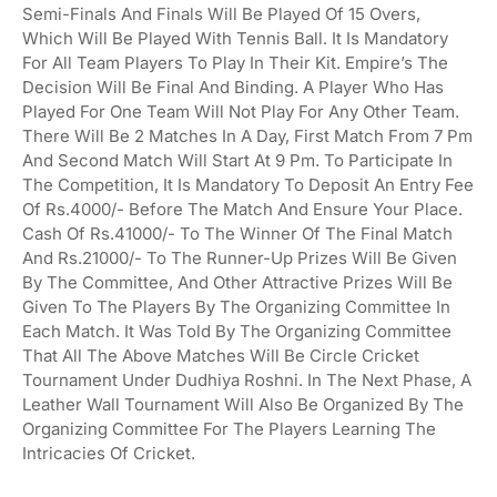
Semi-Finals And Finals Will Be Played Of 15 Overs,
Which Will Be Played With Tennis Ball. It Is Mandatory
For All Team Players To Play In Their Kit. Empire’s The
Decision Will Be Final And Binding. A Player Who Has
Played For One Team Will Not Play For Any Other Team.
There Will Be 2 Matches In A Day, First Match From 7 Pm
And Second Match Will Start At 9 Pm. To Participate In
The Competition, It Is Mandatory To Deposit An Entry Fee
Of Rs.4000/- Before The Match And Ensure Your Place.
Cash Of Rs.41000/- To The Winner Of The Final Match
And Rs.21000/- To The Runner-Up Prizes Will Be Given
By The Committee, And Other Attractive Prizes Will Be
Given To The Players By The Organizing Committee In
Each Match. It Was Told By The Organizing Committee
That All The Above Matches Will Be Circle Cricket
Tournament Under Dudhiya Roshni. In The Next Phase, A
Leather Wall Tournament Will Also Be Organized By The
Organizing Committee For The Players Learning The
Intricacies Of Cricket.