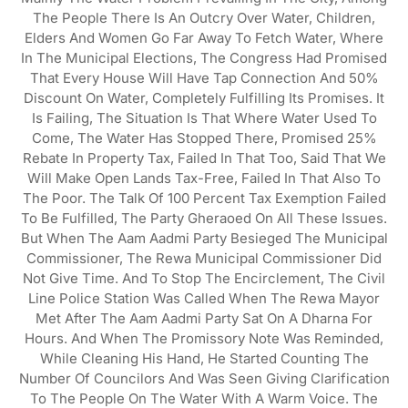
The People There Is An Outcry Over Water, Children,
Elders And Women Go Far Away To Fetch Water, Where
In The Municipal Elections, The Congress Had Promised
That Every House Will Have Tap Connection And 50%
Discount On Water, Completely Fulfilling Its Promises. It
Is Failing, The Situation Is That Where Water Used To
Come, The Water Has Stopped There, Promised 25%
Rebate In Property Tax, Failed In That Too, Said That We
Will Make Open Lands Tax-Free, Failed In That Also To
The Poor. The Talk Of 100 Percent Tax Exemption Failed
To Be Fulfilled, The Party Gheraoed On All These Issues.
But When The Aam Aadmi Party Besieged The Municipal
Commissioner, The Rewa Municipal Commissioner Did
Not Give Time. And To Stop The Encirclement, The Civil
Line Police Station Was Called When The Rewa Mayor
Met After The Aam Aadmi Party Sat On A Dharna For
Hours. And When The Promissory Note Was Reminded,
While Cleaning His Hand, He Started Counting The
Number Of Councilors And Was Seen Giving Clarification
To The People On The Water With A Warm Voice. The