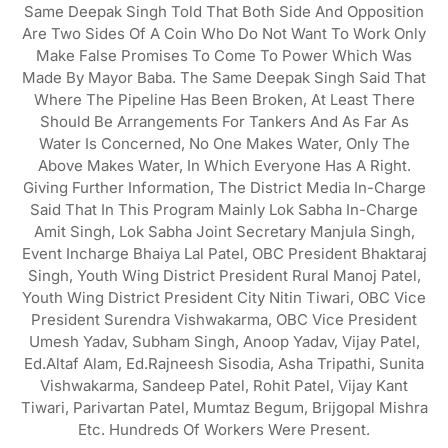
Same Deepak Singh Told That Both Side And Opposition
Are Two Sides Of A Coin Who Do Not Want To Work Only
Make False Promises To Come To Power Which Was
Made By Mayor Baba. The Same Deepak Singh Said That
Where The Pipeline Has Been Broken, At Least There
Should Be Arrangements For Tankers And As Far As
Water Is Concerned, No One Makes Water, Only The
Above Makes Water, In Which Everyone Has A Right.
Giving Further Information, The District Media In-Charge
Said That In This Program Mainly Lok Sabha In-Charge
Amit Singh, Lok Sabha Joint Secretary Manjula Singh,
Event Incharge Bhaiya Lal Patel, OBC President Bhaktaraj
Singh, Youth Wing District President Rural Manoj Patel,
Youth Wing District President City Nitin Tiwari, OBC Vice
President Surendra Vishwakarma, OBC Vice President
Umesh Yadav, Subham Singh, Anoop Yadav, Vijay Patel,
Ed.Altaf Alam, Ed.Rajneesh Sisodia, Asha Tripathi, Sunita
Vishwakarma, Sandeep Patel, Rohit Patel, Vijay Kant
Tiwari, Parivartan Patel, Mumtaz Begum, Brijgopal Mishra
Etc. Hundreds Of Workers Were Present.