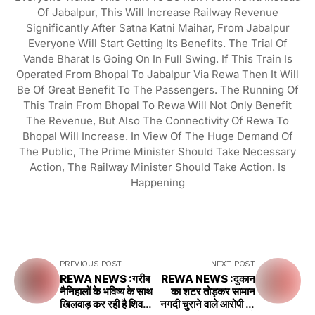
Of Jabalpur, This Will Increase Railway Revenue
Significantly After Satna Katni Maihar, From Jabalpur
Everyone Will Start Getting Its Benefits. The Trial Of
Vande Bharat Is Going On In Full Swing. If This Train Is
Operated From Bhopal To Jabalpur Via Rewa Then It Will
Be Of Great Benefit To The Passengers. The Running Of
This Train From Bhopal To Rewa Will Not Only Benefit
The Revenue, But Also The Connectivity Of Rewa To
Bhopal Will Increase. In View Of The Huge Demand Of
The Public, The Prime Minister Should Take Necessary
Action, The Railway Minister Should Take Action. Is
Happening
PREVIOUS POST
NEXT POST
REWA NEWS :गरीब
REWA NEWS :दुकान
नैनिहालों के भविष्य के साथ
का शटर तोड़कर सामान
खिलवाड़ कर रही है शिवराज
नगदी चुराने वाले आरोपी को