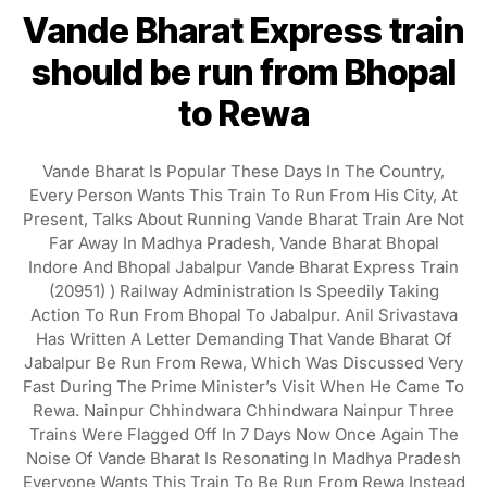
Vande Bharat Express train
should be run from Bhopal
to Rewa
Vande Bharat Is Popular These Days In The Country,
Every Person Wants This Train To Run From His City, At
Present, Talks About Running Vande Bharat Train Are Not
Far Away In Madhya Pradesh, Vande Bharat Bhopal
Indore And Bhopal Jabalpur Vande Bharat Express Train
(20951) ) Railway Administration Is Speedily Taking
Action To Run From Bhopal To Jabalpur. Anil Srivastava
Has Written A Letter Demanding That Vande Bharat Of
Jabalpur Be Run From Rewa, Which Was Discussed Very
Fast During The Prime Minister’s Visit When He Came To
Rewa. Nainpur Chhindwara Chhindwara Nainpur Three
Trains Were Flagged Off In 7 Days Now Once Again The
Noise Of Vande Bharat Is Resonating In Madhya Pradesh
Everyone Wants This Train To Be Run From Rewa Instead