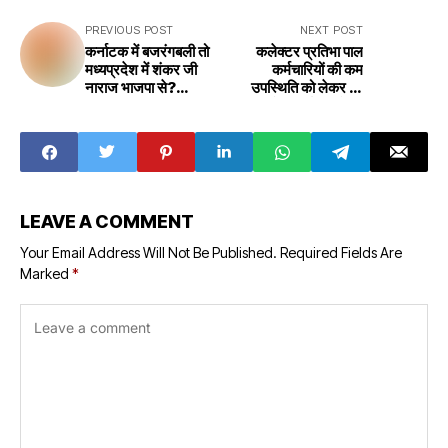
PREVIOUS POST
NEXT POST
कर्नाटक में बजरंगबली तो
कलेक्टर प्रतिभा पाल
मध्यप्रदेश में शंकर जी
कर्मचारियों की कम
नाराज भाजपा से?
उपस्थिति को लेकर हुई
Bajrangbali in
नाराज गिरेगी कर्मचारियों पर
Karnataka and
गाज Collector
Shankarji angry
Pratibha Pal in
with BJP in
District Office
Madhya Pradesh?
Naigarhi got
angry due to low
attendance of
LEAVE A COMMENT
employees
Your Email Address Will Not Be Published.
Required Fields Are
Marked
*