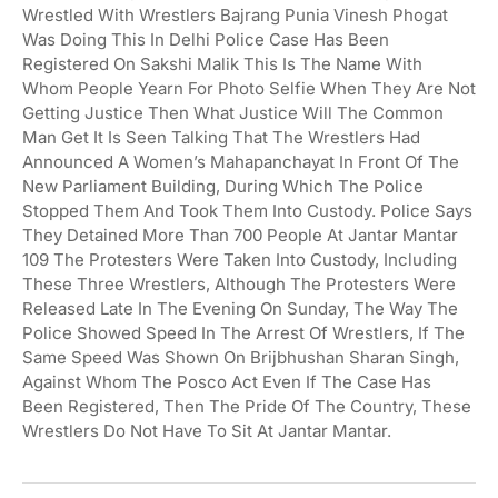
Wrestled With Wrestlers Bajrang Punia Vinesh Phogat
Was Doing This In Delhi Police Case Has Been
Registered On Sakshi Malik This Is The Name With
Whom People Yearn For Photo Selfie When They Are Not
Getting Justice Then What Justice Will The Common
Man Get It Is Seen Talking That The Wrestlers Had
Announced A Women’s Mahapanchayat In Front Of The
New Parliament Building, During Which The Police
Stopped Them And Took Them Into Custody. Police Says
They Detained More Than 700 People At Jantar Mantar
109 The Protesters Were Taken Into Custody, Including
These Three Wrestlers, Although The Protesters Were
Released Late In The Evening On Sunday, The Way The
Police Showed Speed In The Arrest Of Wrestlers, If The
Same Speed Was Shown On Brijbhushan Sharan Singh,
Against Whom The Posco Act Even If The Case Has
Been Registered, Then The Pride Of The Country, These
Wrestlers Do Not Have To Sit At Jantar Mantar.