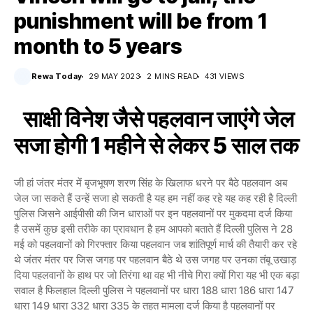
punishment will be from 1
month to 5 years
Rewa Today
29 MAY 2023
2 MINS READ
431 VIEWS
साक्षी विनेश जैसे पहलवान जाएंगे जेल
सजा होगी 1 महीने से लेकर 5 साल तक
जी हां जंतर मंतर में बृजभूषण शरण सिंह के खिलाफ धरने पर बैठे पहलवान अब
जेल जा सकते हैं उन्हें सजा हो सकती है यह हम नहीं कह रहे यह कह रही है दिल्ली
पुलिस जिसने आईपीसी की जिन धाराओं पर इन पहलवानों पर मुकदमा दर्ज किया
है उसमें कुछ इसी तरीके का प्रावधान है हम आपको बताते हैं दिल्ली पुलिस ने 28
मई को पहलवानों को गिरफ्तार किया पहलवान जब शांतिपूर्ण मार्च की तैयारी कर रहे
थे जंतर मंतर पर जिस जगह पर पहलवान बैठे थे उस जगह पर उनका तंबू उखाड़
दिया पहलवानों के हाथ पर जो तिरंगा था वह भी नीचे गिरा क्यों गिरा यह भी एक बड़ा
सवाल है फिलहाल दिल्ली पुलिस ने पहलवानों पर धारा 188 धारा 186 धारा 147
धारा 149 धारा 332 धारा 335 के तहत मामला दर्ज किया है पहलवानों पर