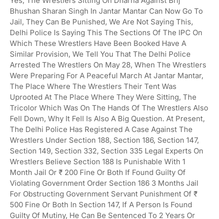
Yes, The Wrestlers Sitting On Dharna Against Brij
Bhushan Sharan Singh In Jantar Mantar Can Now Go To
Jail, They Can Be Punished, We Are Not Saying This,
Delhi Police Is Saying This The Sections Of The IPC On
Which These Wrestlers Have Been Booked Have A
Similar Provision, We Tell You That The Delhi Police
Arrested The Wrestlers On May 28, When The Wrestlers
Were Preparing For A Peaceful March At Jantar Mantar,
The Place Where The Wrestlers Their Tent Was
Uprooted At The Place Where They Were Sitting, The
Tricolor Which Was On The Hands Of The Wrestlers Also
Fell Down, Why It Fell Is Also A Big Question. At Present,
The Delhi Police Has Registered A Case Against The
Wrestlers Under Section 188, Section 186, Section 147,
Section 149, Section 332, Section 335 Legal Experts On
Wrestlers Believe Section 188 Is Punishable With 1
Month Jail Or ₹ 200 Fine Or Both If Found Guilty Of
Violating Government Order Section 186 3 Months Jail
For Obstructing Government Servant Punishment Of ₹
500 Fine Or Both In Section 147, If A Person Is Found
Guilty Of Mutiny, He Can Be Sentenced To 2 Years Or