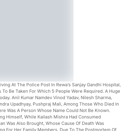
ving At The Police Post In Rewa’s Sanjay Gandhi Hospital,
s To Be Taken For Which 5 People Were Required. A Huge
oday. Anil Kumar Namdev Vinod Yadav, Nilesh Sharma,
ndra Upadhyay, Pushpraj Mali, Among Those Who Died In
There Was A Person Whose Name Could Not Be Known.
ng Himself, While Kailash Mishra Had Consumed
an Was Also Brought, Whose Cause Of Death Was
hing For Her Family Members. Due To The Postmortem Of