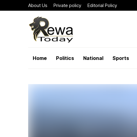
About Us
Private policy
Editorial Policy
Home
Politics
National
Sports