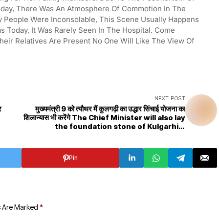
 Today, There Was An Atmosphere Of Commotion In The
y People Were Inconsolable, This Scene Usually Happens
as Today, It Was Rarely Seen In The Hospital. Come
Their Relatives Are Present No One Will Like The View Of
NEXT POST
र
मुख्यमंत्री 9 को त्यौथर मैं कुलगढ़ी का उद्धार सिंचाई योजना का
शिलान्यास भी करेंगे The Chief Minister will also lay
the foundation stone of Kulgarhi's
salvation irrigation scheme on June 9
Pin
s Are Marked
*