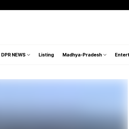
DPR NEWS
Listing
Madhya-Pradesh
Enter