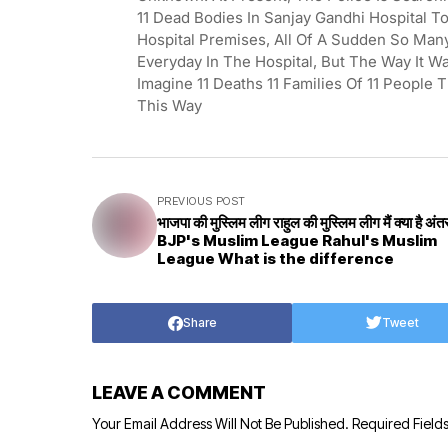
11 Dead Bodies In Sanjay Gandhi Hospital
Hospital Premises, All Of A Sudden So Man
Everyday In The Hospital, But The Way It W
Imagine 11 Deaths 11 Families Of 11 People 
This Way
PREVIOUS POST
भाजपा की मुस्लिम लीग राहुल की मुस्लिम लीग मैं क्या है अंत
BJP's Muslim League Rahul's Muslim
League What is the difference
Share
Tweet
LEAVE A COMMENT
Your Email Address Will Not Be Published.
Required Field